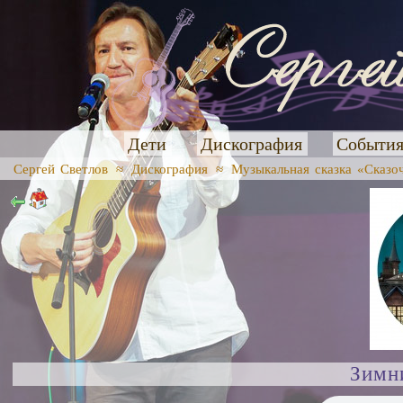
Дети
Дискография
Событи
Сергей Светлов
≈
Дискография
≈
Музыкальная сказка «Сказо
Зимн