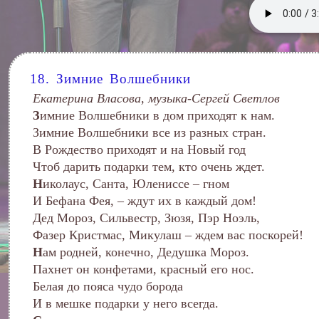
18. Зимние Волшебники
Екатерина Власова, музыка-Сергей Светлов
З
имние Волшебники в дом приходят к нам.
Зимние Волшебники все из разных стран.
В Рождество приходят и на Новый год
Чтоб дарить подарки тем, кто очень ждет.
Н
иколаус, Санта, Юлениссе – гном
И Бефана Фея, – ждут их в каждый дом!
Дед Мороз, Сильвестр, Зюзя, Пэр Ноэль,
Фазер Кристмас, Микулаш – ждем вас поскорей!
Н
ам родней, конечно, Дедушка Мороз.
Пахнет он конфетами, красный его нос.
Белая до пояса чудо борода
И в мешке подарки у него всегда.