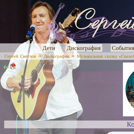
Дети
Дискография
Событи
Сергей Светлов
≈
Дискография
≈
Музыкальная сказка «Сказо
К