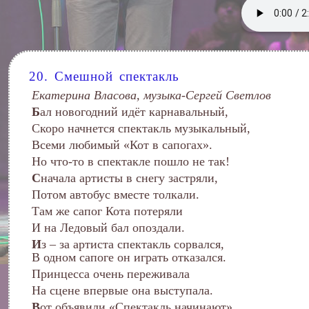
20. Смешной спектакль
Екатерина Власова, музыка-Сергей Светлов
Б
ал новогодний идёт карнавальный,
Скоро начнется спектакль музыкальный,
Всеми любимый «Кот в сапогах».
Но что-то в спектакле пошло не так!
С
начала артисты в снегу застряли,
Потом автобус вместе толкали.
Там же сапог Кота потеряли
И на Ледовый бал опоздали.
И
з – за артиста спектакль сорвался,
В одном сапоге он играть отказался.
Принцесса очень переживала
На сцене впервые она выступала.
В
от объявили «Спектакль начинают».