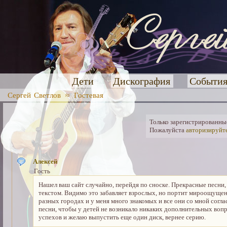
Дети
Дискография
Событи
Сергей Светлов
≈
Гостевая
Только зарегистрированные
Пожалуйста
авторизируйт
Алексей
Гость
Нашел ваш сайт случайно, перейдя по сноске. Прекрасные песни, 
текстом. Видимо это забавляет взрослых, но портит мироощущени
разных городах и у меня много знакомых и все они со мной согл
песни, чтобы у детей не возникало никаких дополнительных воп
успехов и желаю выпустить еще один диск, вернее серию.