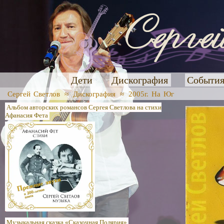
Дети
Дискография
Событи
Сергей Светлов
≈
Дискография
≈
2005г. На Юг
Альбом авторских романсов Сергея Светлова на стихи
Афанасия Фета
Музыкальная сказка «Сказочная Полярия»