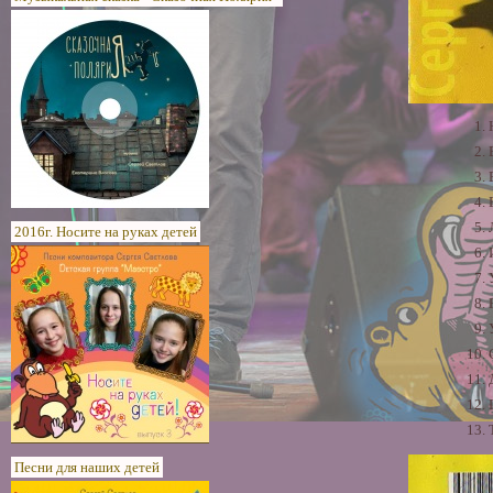
1.
2.
3.
4.
5.
2016г. Носите на руках детей
6.
7.
8.
9.
10.
11.
12.
13.
Песни для наших детей