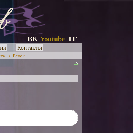
ВК
Youtube
ТГ
ия
Контакты
ета
≈
Венок