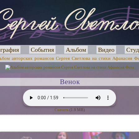
графия
События
Альбом
Видео
Студ
ьбом авторских романсов Сергея Светлова на стихи Афанасия Ф
Венок
Скачать
(1.9 MB)