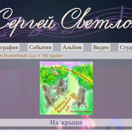
графия
События
Альбом
Видео
Студ
 в Волшебный сад
≈
На крыше
На крыше