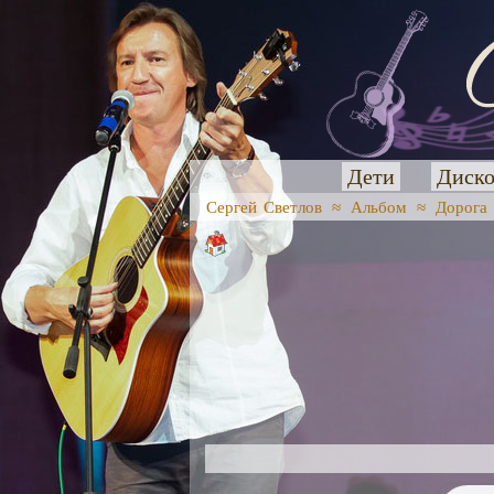
Дети
Диско
Сергей Светлов
≈
Альбом
≈
Дорога