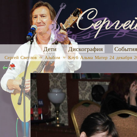
Дети
Дискография
Событи
Сергей Светлов
≈
Альбом
≈
Клуб Альма Матер 24 декабря 20