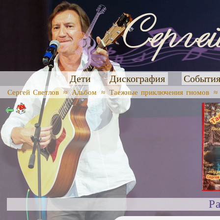
Дети
Дискография
Событи
Сергей Светлов
≈
Альбом
≈
Таежные приключения гномов
Р