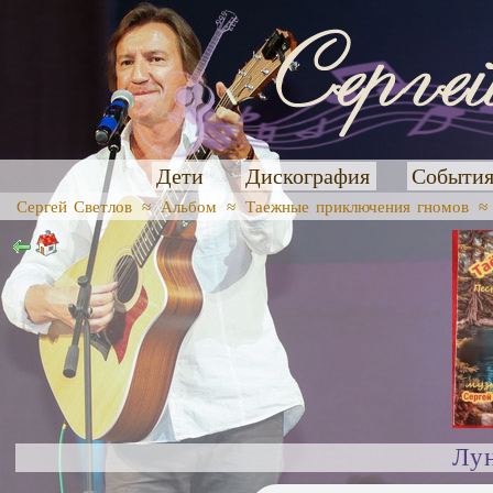
Дети
Дискография
Событи
Сергей Светлов
≈
Альбом
≈
Таежные приключения гномов
Лу