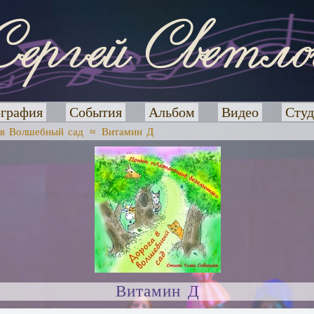
графия
События
Альбом
Видео
Студ
 в Волшебный сад
≈
Витамин Д
Витамин Д