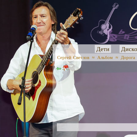
Дети
Диско
Сергей Светлов
≈
Альбом
≈
Дорога