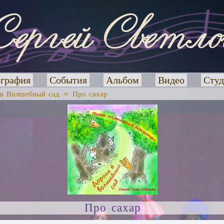
графия
События
Альбом
Видео
Студ
 в Волшебный сад
≈
Про сахар
Про сахар