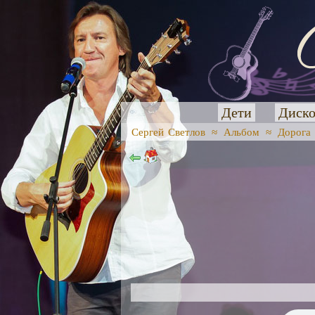
Дети
Диско
Сергей Светлов
≈
Альбом
≈
Дорога