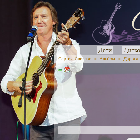
Дети
Диско
Сергей Светлов
≈
Альбом
≈
Дорога