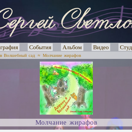
графия
События
Альбом
Видео
Студ
 в Волшебный сад
≈
Молчание жирафов
Молчание жирафов