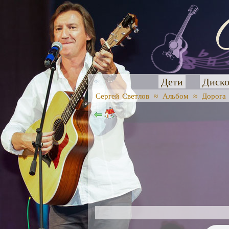
Дети
Диско
Сергей Светлов
≈
Альбом
≈
Дорога