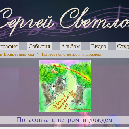
графия
События
Альбом
Видео
Студ
 в Волшебный сад
≈
Потасовка с ветром и дождем
Потасовка с ветром и дождем