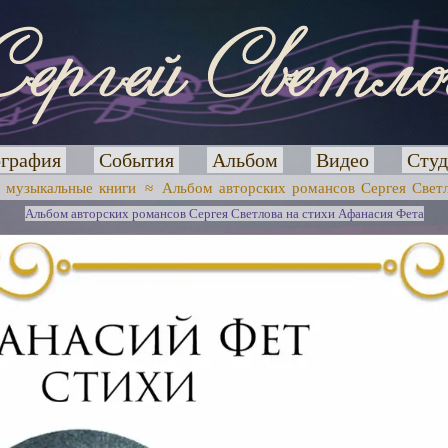
графия
События
Альбом
Видео
Студ
 музыкальные книги
≈
Альбом авторских романсов Сергея Свет
Альбом авторских романсов Сергея Светлова на стихи Афанасия Фета