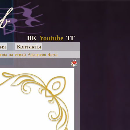
ВК
Youtube
ТГ
ия
Контакты
лова на стихи Афанасия Фета