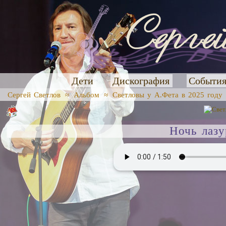
Дети
Дискография
Событи
Сергей Светлов
≈
Альбом
≈
Светловы у А.Фета в 2025 году
Ночь лазу