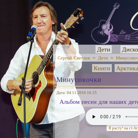
Дети
Диско
Сергей Светлов
≈
Дети
≈
Минусово
Книги
Арктик
Минусовочки
Дата: 04.11.2016 16:25
Альбом песен для наших дет
Я расту! на ст.А