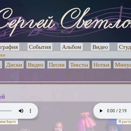
графия
События
Альбом
Видео
Студ
чки
а
Диски
Видео
Песни
Тексты
Нотки
Минус
ей
гния Барто
Я расту