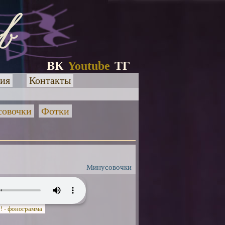
ВК
Youtube
ТГ
ия
Контакты
овочки
Фотки
Минусовочки
! - фонограмма