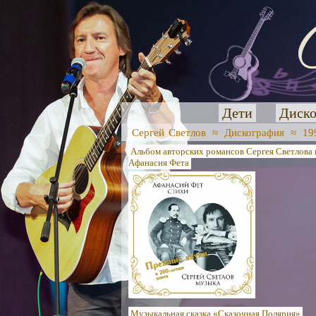
Дети
Диско
Сергей Светлов
≈
Дискография
≈
19
Альбом авторских романсов Сергея Светлова 
Афанасия Фета
Музыкальная сказка «Сказочная Полярия»