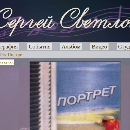
графия
События
Альбом
Видео
Студ
99г. Портрет
на стихи