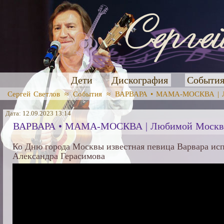
Дети
Дискография
Событи
Сергей Светлов
≈
События
≈
ВАРВАРА • МАМА-МОСКВА | Лю
Дата: 12.09.2023 13:14
ВАРВАРА • МАМА-МОСКВА | Любимой Москве п
Ко Дню города Москвы известная певица Варвара исп
Александра Герасимова