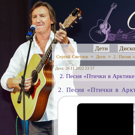
Дети
Диско
Сергей Светлов
≈
Дети
≈
2. Песня 
Дата: 26.11.2022 23:57
2. Песня «Птички в Арктике
2. Песня «Птички в Арк