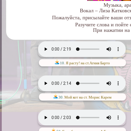
Музыка, ар
Вокал – Лиза Катковс
Пожалуйста, присылайте ваши отз
Разучите слова и пойте
При нажатии на 
10.
Я расту! на ст.Агния Барто
30.
Мой кот на ст. Морис Карем