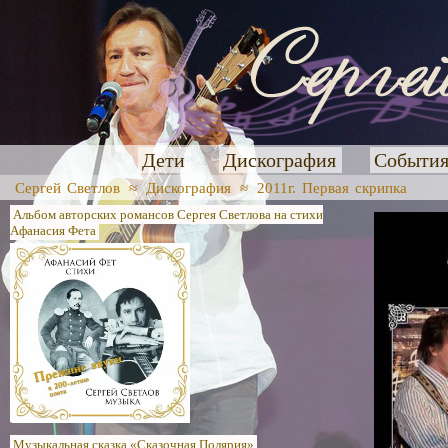
Дети
Дискография
Событи
Сергей Светлов
≈
Дискография
≈
2011г. Первая скрипка
Альбом авторских романсов Сергея Светлова на стихи
Афанасия Фета
Музыкальная сказка «Сказочная Полярия»