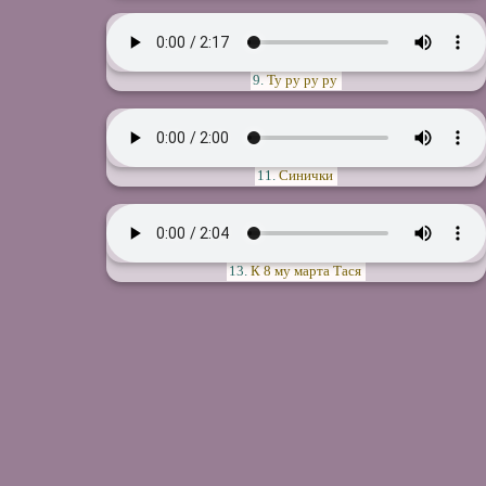
9.
Ту ру ру ру
11.
Синички
13.
К 8 му марта Тася