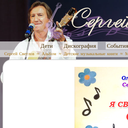
Дети
Дискография
Событи
Сергей Светлов
≈
Альбом
≈
Детские музыкальные книги
≈
М