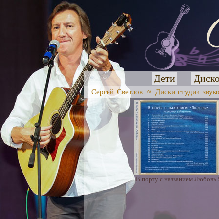
Дети
Диско
Сергей Светлов
≈
Диски студии звук
В порту с названием Любовь 