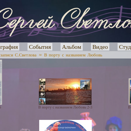
графия
События
Альбом
Видео
Студ
озаписи С.Светлова
≈
В порту с названием Любовь
5
В порту с названием Любовь 2-3
В