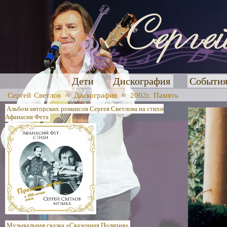
Дети
Дискография
Событи
Сергей Светлов
≈
Дискография
≈
2002г. Память
Альбом авторских романсов Сергея Светлова на стихи
Афанасия Фета
Музыкальная сказка «Сказочная Полярия»