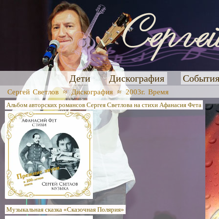
Дети
Дискография
Событи
Сергей Светлов
≈
Дискография
≈
2003г. Время
Альбом авторских романсов Сергея Светлова на стихи Афанасия Фета
Музыкальная сказка «Сказочная Полярия»