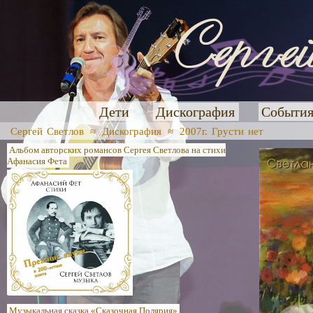
Дети
Дискография
Событи
Сергей Светлов
≈
Дискография
≈
2007г. Грусти нет
Альбом авторских романсов Сергея Светлова на стихи
Афанасия Фета
Музыкальная сказка «Сказочная Полярия»