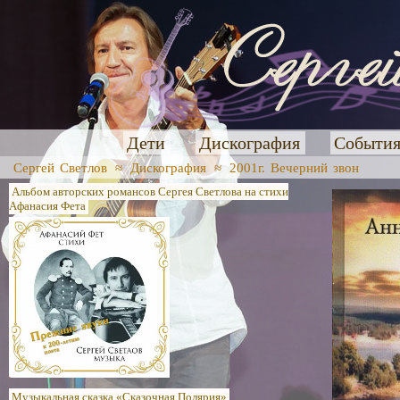
Дети
Дискография
Событи
Сергей Светлов
≈
Дискография
≈
2001г. Вечерний звон
Альбом авторских романсов Сергея Светлова на стихи
Афанасия Фета
Музыкальная сказка «Сказочная Полярия»