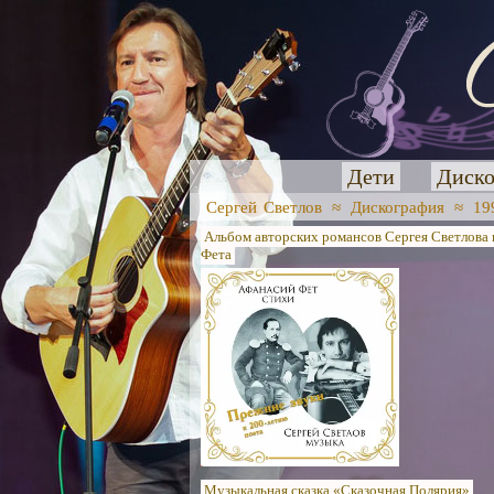
Дети
Диско
Сергей Светлов
≈
Дискография
≈
19
Альбом авторских романсов Сергея Светлова 
Фета
Музыкальная сказка «Сказочная Полярия»