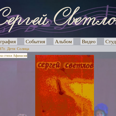
графия
События
Альбом
Видео
Студ
97г. Дети Солнца
на стихи Афанасия