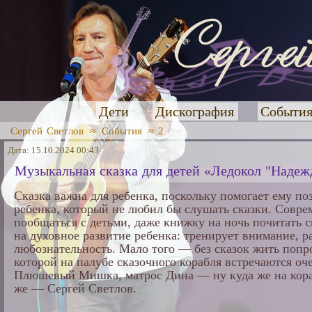
Дети
Дискография
Событи
Сергей Светлов
≈
События
≈ 2
Дата: 15.10.2024 00:43
Музыкальная сказка для детей «Ледокол "Надеж
Сказка важна для ребенка, поскольку помогает ему поз
ребенка, который не любил бы слушать сказки. Совре
пообщаться с детьми, даже книжку на ночь почитать с
на духовное развитие ребенка: тренирует внимание, р
любознательность. Мало того — без сказок жить попро
которой на палубе сказочного корабля встречаются о
Плюшевый Мишка, матрос Дина — ну куда же на кора
же — Сергей Светлов.