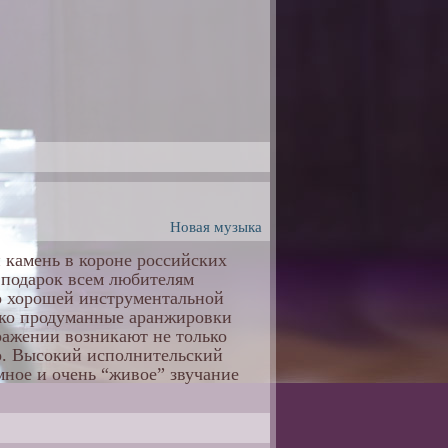
Новая музыка
 камень в короне российских
 подарок всем любителям
о хорошей инструментальной
око продуманные аранжировки
ражении возникают не только
о. Высокий исполнительский
мное и очень “живое” звучание