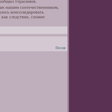
сообщил Герасимов.
ван нашим соотечественником,
алось консолидировать
 как следствие, схожие
Песня