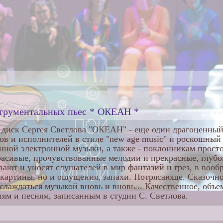
струментальных пьес * ОКЕАН *
диск Сергея Светлова "ОКЕАН" - еще один драгоценный
ов и исполнителей в стиле "new age music" и роскошный
нной электронной музыки, а также - поклонникам прост
расивые, прочувствованные мелодии и прекрасные, глуб
вают и уносят слушателей в мир фантазий и грез, в вооб
 картины, но и ощущения, запахи. Потрясающе. Сказочн
аслаждаться музыкой вновь и вновь... Качественное, объе
ям и песням, записанным в студии С. Светлова.