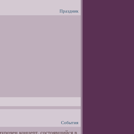
Праздник
События
иурочен концерт, состоявшийся в