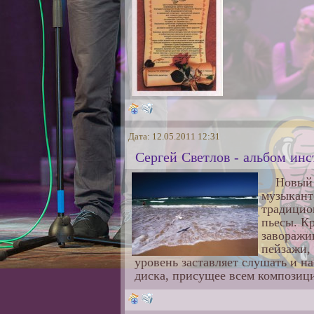
Дата: 12.05.2011 12:31
Сергей Светлов - альбом ин
Новый 
музыкант
традицио
пьесы. К
заворажи
пейзажи,
уровень заставляет слушать и н
диска, присущее всем композици