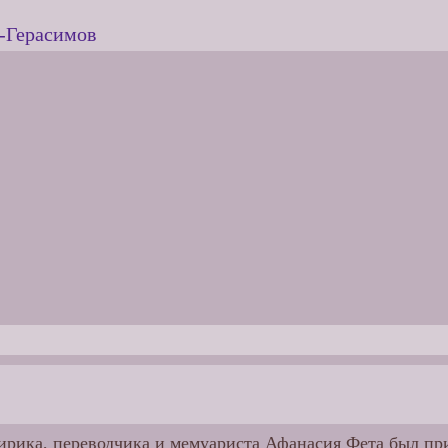
Герасимов
лирика, переводчика и мемуариста Афанасия Фета был пр