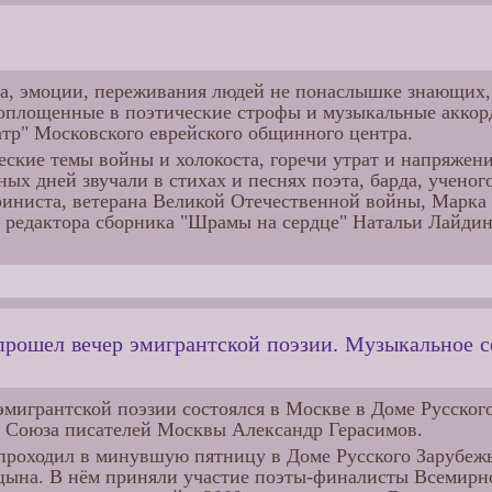
а, эмоции, переживания людей не понаслышке знающих, ч
воплощенные в поэтические строфы и музыкальные аккорд
тр" Московского еврейского общинного центра.
еские темы войны и холокоста, горечи утрат и напряже
ых дней звучали в стихах и песнях поэта, барда, ученог
риниста, ветерана Великой Отечественной войны, Марка 
 редактора сборника "Шрамы на сердце" Натальи Лайдине
прошел вечер эмигрантской поэзии. Музыкальное с
эмигрантской поэзии состоялся в Москве в Доме Русског
ь Союза писателей Москвы Александр Герасимов.
проходил в минувшую пятницу в Доме Русского Зарубеж
ына. В нём приняли участие поэты-финалисты Всемирно