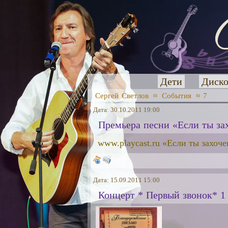
Дети
Диско
Сергей Светлов
≈
События
≈ 7
Дата: 30.10.2011 19:00
Премьера песни «Если ты захо
www.playcast.ru «Если ты захочеш
Дата: 15.09.2011 15:00
Концерт * Первый звонок* 1 