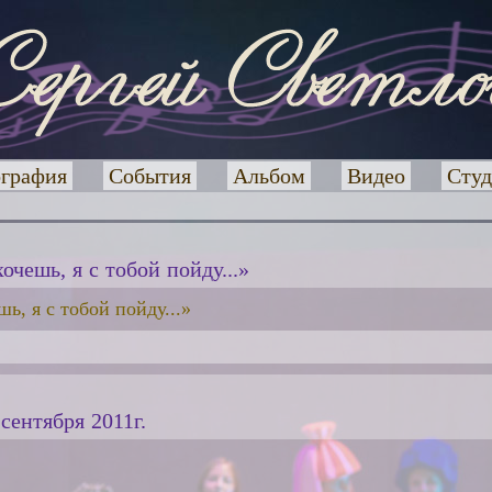
графия
События
Альбом
Видео
Студ
чешь, я с тобой пойду...»
ь, я с тобой пойду...»
сентября 2011г.