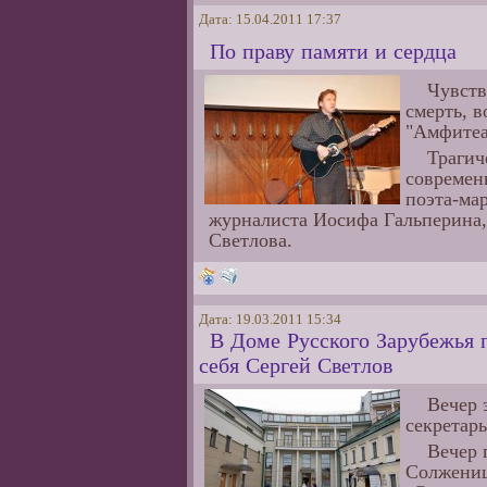
Дата: 15.04.2011 17:37
По праву памяти и сердца
Чувств
смерть, 
"Амфитеа
Трагич
современн
поэта-ма
журналиста Иосифа Гальперина,
Светлова.
Дата: 19.03.2011 15:34
В Доме Русского Зарубежья 
себя Сергей Светлов
Вечер 
секретар
Вечер 
Солжениц