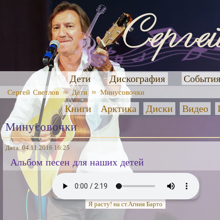
Дети
Дискография
Событи
Сергей Светлов
≈
Дети
≈
Минусовочки
Книги
Арктика
Диски
Видео
Минусовочки
Дата: 04.11.2016 16:25
Альбом песен для наших детей
Я расту! на ст.Агния Барто